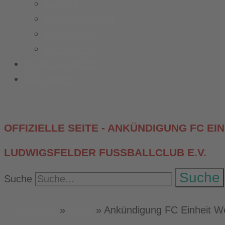
Kontakt
Vereinskleidung
Busplanung
Fussball.de
Vereinsspielplan
Sponsoren
OFFIZIELLE SEITE - ANKÜNDIGUNG FC E
LUDWIGSFELDER FUSSBALLCLUB E.V.
Suche
Suche
Startseite
»
News
»
Ankündigung FC Einheit We