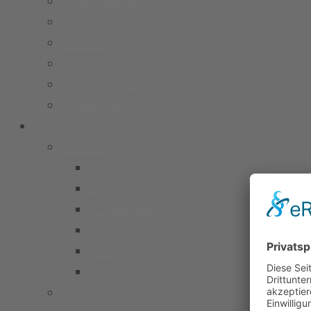
Unser Verein
Unser Präsidium
Stadion
Socialmedia
Datenschutz
Impressum
Mannschaften
Männer
1. Männer
2. Männer
3. Männer
Ü32
Ü40
Ü50
Jungen