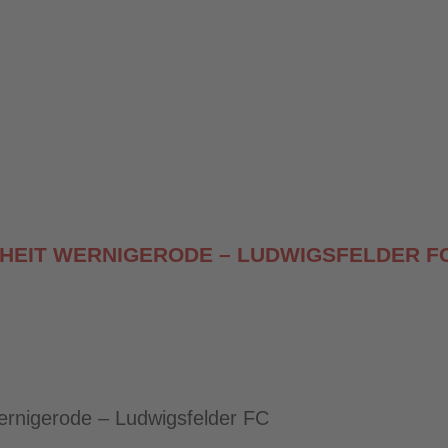
INHEIT WERNIGERODE – LUDWIGSFELDER F
rnigerode – Ludwigsfelder FC