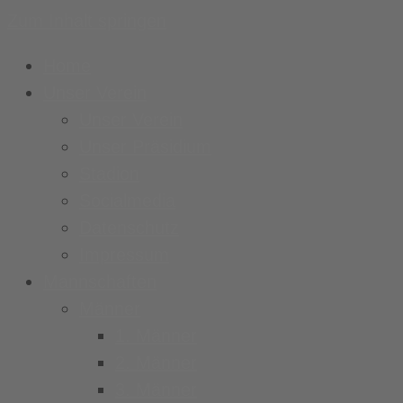
Zum Inhalt springen
Home
Unser Verein
Unser Verein
Unser Präsidium
Stadion
Socialmedia
Datenschutz
Impressum
Mannschaften
Männer
1. Männer
2. Männer
3. Männer