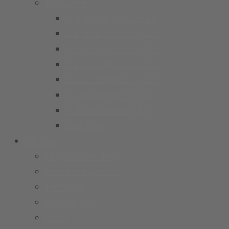
Mädchen
B-Juniorinnen 26/27
C1 Juniorinnen (U15)
C2 Juniorinnen (U15)
D1 Juniorinnen (U13)
D2 Juniorinnen (U13)
E Juniorinnen (U11)
F Juniorinnen (U9)
Bambina
Service
Mitglied werden
Ansprechpartner
Fanshop
Newsarchiv
Jobs