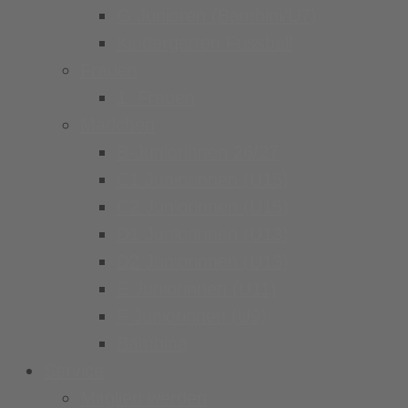
G Junioren (Bambini/U7)
Kindergarten Fussball
Frauen
1. Frauen
Mädchen
B-Juniorinnen 26/27
C1 Juniorinnen (U15)
C2 Juniorinnen (U15)
D1 Juniorinnen (U13)
D2 Juniorinnen (U13)
E Juniorinnen (U11)
F Juniorinnen (U9)
Bambina
Service
Mitglied werden