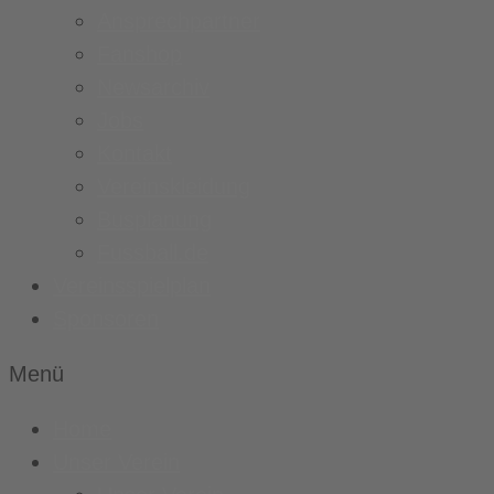
Ansprechpartner
Fanshop
Newsarchiv
Jobs
Kontakt
Vereinskleidung
Busplanung
Fussball.de
Vereinsspielplan
Sponsoren
Menü
Home
Unser Verein