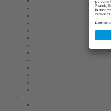
A Junioren (U19)
B Junioren (U17)
C Junioren (U15)
D1 Junioren (U13)
D2 Junioren (U13)
D3 Junioren (U13)
E1 Junioren (U11)
E2 Junioren (U11)
E3 Junioren (U11)
F1 Junioren (U9)
F2 Junioren (U9)
G Junioren (Bambini/U7)
Kindergarten Fussball
Frauen
1. Frauen