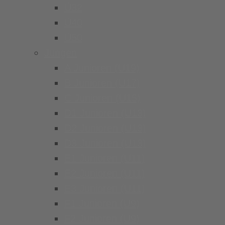
Ü32
Ü40
Ü50
Jungen
A Junioren (U19)
B Junioren (U17)
C Junioren (U15)
D1 Junioren (U13)
D2 Junioren (U13)
D3 Junioren (U13)
E1 Junioren (U11)
E2 Junioren (U11)
E3 Junioren (U11)
F1 Junioren (U9)
F2 Junioren (U9)