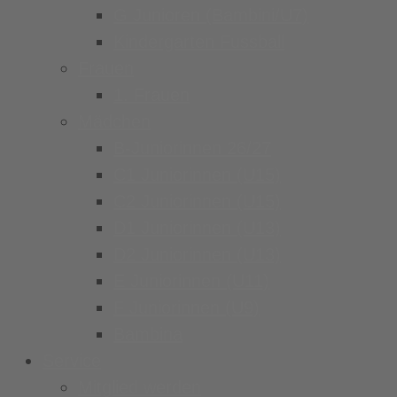
G Junioren (Bambini/U7)
Kindergarten Fussball
Frauen
1. Frauen
Mädchen
B-Juniorinnen 26/27
C1 Juniorinnen (U15)
C2 Juniorinnen (U15)
D1 Juniorinnen (U13)
D2 Juniorinnen (U13)
E Juniorinnen (U11)
F Juniorinnen (U9)
Bambina
Service
Mitglied werden