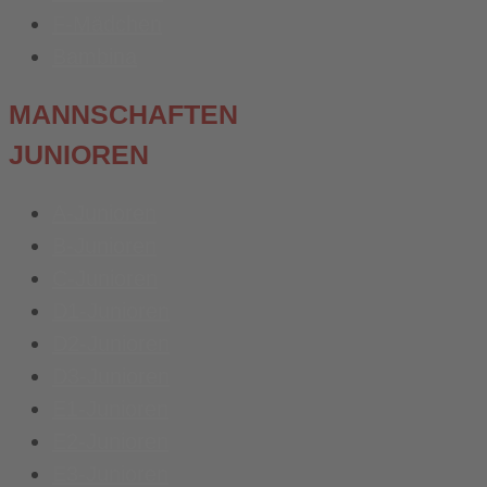
F-Mädchen
Bambina
MANNSCHAFTEN
JUNIOREN
A-Junioren
B-Junioren
C-Junioren
D1-Junioren
D2-Junioren
D3-Junioren
E1-Junioren
E2-Junioren
E3-Junioren