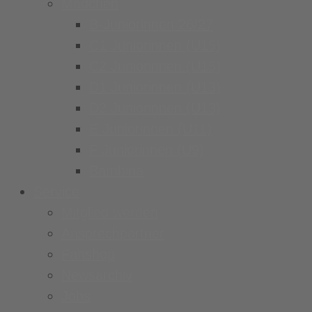
Mädchen
B-Juniorinnen 26/27
C1 Juniorinnen (U15)
C2 Juniorinnen (U15)
D1 Juniorinnen (U13)
D2 Juniorinnen (U13)
E Juniorinnen (U11)
F Juniorinnen (U9)
Bambina
Service
Mitglied werden
Ansprechpartner
Fanshop
Newsarchiv
Jobs