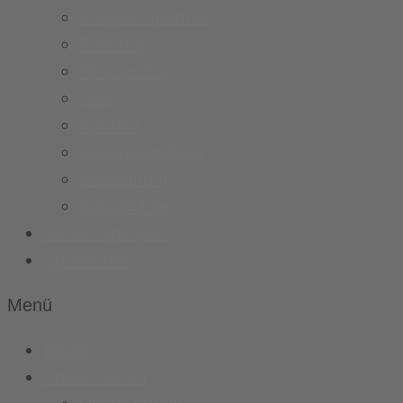
Ansprechpartner
Fanshop
Newsarchiv
Jobs
Kontakt
Vereinskleidung
Busplanung
Fussball.de
Vereinsspielplan
Sponsoren
Menü
Home
Unser Verein