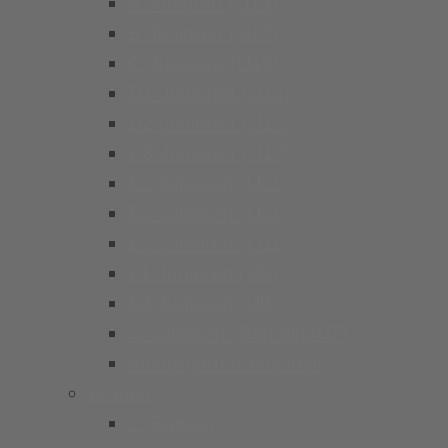
A Junioren (U19)
B Junioren (U17)
C Junioren (U15)
D1 Junioren (U13)
D2 Junioren (U13)
D3 Junioren (U13)
E1 Junioren (U11)
E2 Junioren (U11)
E3 Junioren (U11)
F1 Junioren (U9)
F2 Junioren (U9)
G Junioren (Bambini/U7)
Kindergarten Fussball
Frauen
1. Frauen