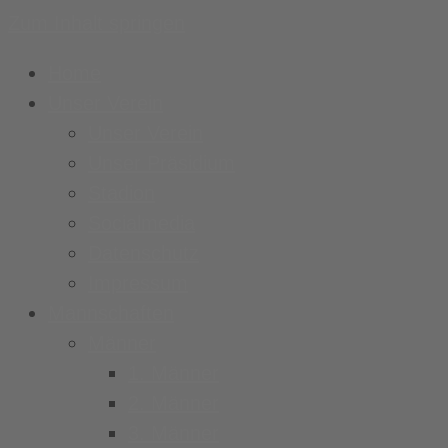
Zum Inhalt springen
Home
Unser Verein
Unser Verein
Unser Präsidium
Stadion
Socialmedia
Datenschutz
Impressum
Mannschaften
Männer
1. Männer
2. Männer
3. Männer