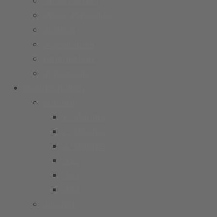
Unser Verein
Unser Präsidium
Stadion
Socialmedia
Datenschutz
Impressum
Mannschaften
Männer
1. Männer
2. Männer
3. Männer
Ü32
Ü40
Ü50
Jungen