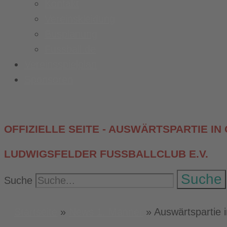
Kontakt
Vereinskleidung
Busplanung
Fussball.de
Vereinsspielplan
Sponsoren
OFFIZIELLE SEITE - AUSWÄRTSPARTIE IN
LUDWIGSFELDER FUSSBALLCLUB E.V.
Suche
Suche
Startseite
»
News 1. Männer
»
Auswärtspartie