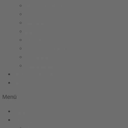
Ansprechpartner
Fanshop
Newsarchiv
Jobs
Kontakt
Vereinskleidung
Busplanung
Fussball.de
Vereinsspielplan
Sponsoren
Menü
Home
Unser Verein