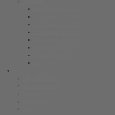
Mädchen
B-Juniorinnen 26/27
C1 Juniorinnen (U15)
C2 Juniorinnen (U15)
D1 Juniorinnen (U13)
D2 Juniorinnen (U13)
E Juniorinnen (U11)
F Juniorinnen (U9)
Bambina
Service
Mitglied werden
Ansprechpartner
Fanshop
Newsarchiv
Jobs