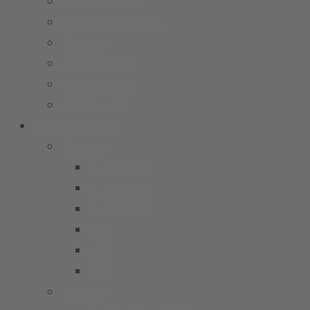
Unser Verein
Unser Präsidium
Stadion
Socialmedia
Datenschutz
Impressum
Mannschaften
Männer
1. Männer
2. Männer
3. Männer
Ü32
Ü40
Ü50
Jungen