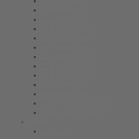
A Junioren (U19)
B Junioren (U17)
C Junioren (U15)
D1 Junioren (U13)
D2 Junioren (U13)
D3 Junioren (U13)
E1 Junioren (U11)
E2 Junioren (U11)
E3 Junioren (U11)
F1 Junioren (U9)
F2 Junioren (U9)
G Junioren (Bambini/U7)
Kindergarten Fussball
Frauen
1. Frauen