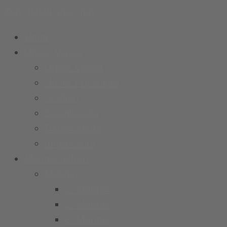
Zum Inhalt springen
Home
Unser Verein
Unser Verein
Unser Präsidium
Stadion
Socialmedia
Datenschutz
Impressum
Mannschaften
Männer
1. Männer
2. Männer
3. Männer