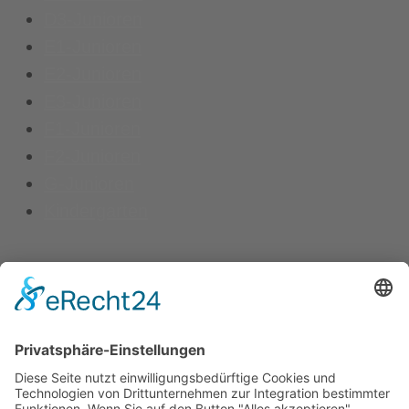
D3-Junioren
E1-Junioren
E2-Junioren
E3-Junioren
F1-Junioren
F2-Junioren
G-Junioren
Kindergarten
Kontakt
Vereinsspielplan
News
Vereinskleidung