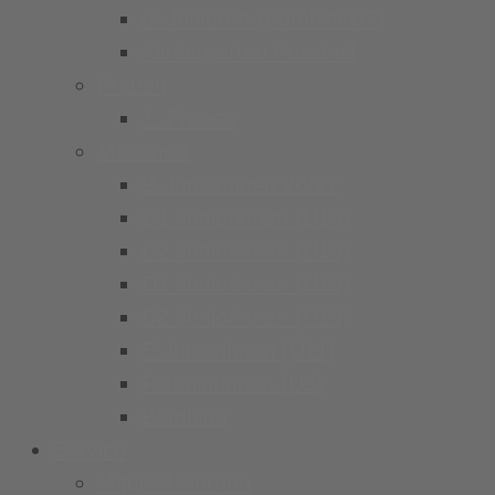
G Junioren (Bambini/U7)
Kindergarten Fussball
Frauen
1. Frauen
Mädchen
B-Juniorinnen 26/27
C1 Juniorinnen (U15)
C2 Juniorinnen (U15)
D1 Juniorinnen (U13)
D2 Juniorinnen (U13)
E Juniorinnen (U11)
F Juniorinnen (U9)
Bambina
Service
Mitglied werden