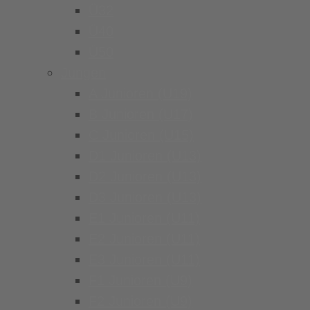
Ü32
Ü40
Ü50
Jungen
A Junioren (U19)
B Junioren (U17)
C Junioren (U15)
D1 Junioren (U13)
D2 Junioren (U13)
D3 Junioren (U13)
E1 Junioren (U11)
E2 Junioren (U11)
E3 Junioren (U11)
F1 Junioren (U9)
F2 Junioren (U9)