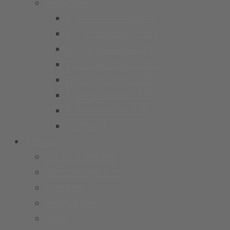
Mädchen
B-Juniorinnen 26/27
C1 Juniorinnen (U15)
C2 Juniorinnen (U15)
D1 Juniorinnen (U13)
D2 Juniorinnen (U13)
E Juniorinnen (U11)
F Juniorinnen (U9)
Bambina
Service
Mitglied werden
Ansprechpartner
Fanshop
Newsarchiv
Jobs