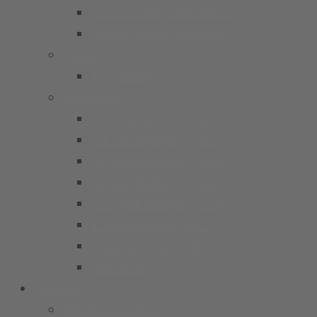
G Junioren (Bambini/U7)
Kindergarten Fussball
Frauen
1. Frauen
Mädchen
B-Juniorinnen 26/27
C1 Juniorinnen (U15)
C2 Juniorinnen (U15)
D1 Juniorinnen (U13)
D2 Juniorinnen (U13)
E Juniorinnen (U11)
F Juniorinnen (U9)
Bambina
Service
Mitglied werden