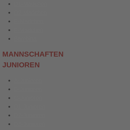
D1-Mädchen
D2-Mädchen
E-Mädchen
F-Mädchen
Bambina
MANNSCHAFTEN
JUNIOREN
A-Junioren
B-Junioren
C-Junioren
D1-Junioren
D2-Junioren
D3-Junioren