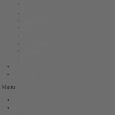
Ansprechpartner
Fanshop
Newsarchiv
Jobs
Kontakt
Vereinskleidung
Busplanung
Fussball.de
Vereinsspielplan
Sponsoren
Menü
Home
Unser Verein