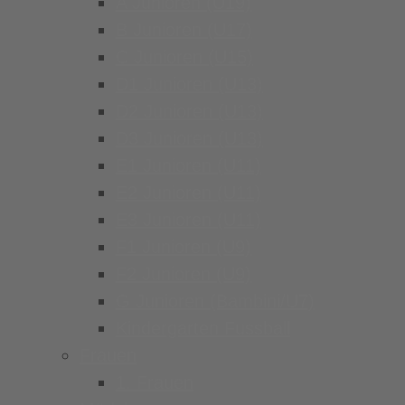
A Junioren (U19)
B Junioren (U17)
C Junioren (U15)
D1 Junioren (U13)
D2 Junioren (U13)
D3 Junioren (U13)
E1 Junioren (U11)
E2 Junioren (U11)
E3 Junioren (U11)
F1 Junioren (U9)
F2 Junioren (U9)
G Junioren (Bambini/U7)
Kindergarten Fussball
Frauen
1. Frauen