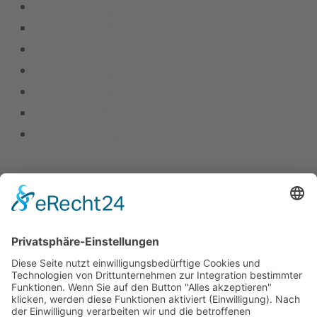
E1-Junioren
E2-Junioren
E3-Junioren
F1-Junioren
F2-Junioren
G-Junioren
Kindergarten
Kontakt
Vereinsspielplan
News
Vereinskleidung
Fanshop
fussball.de