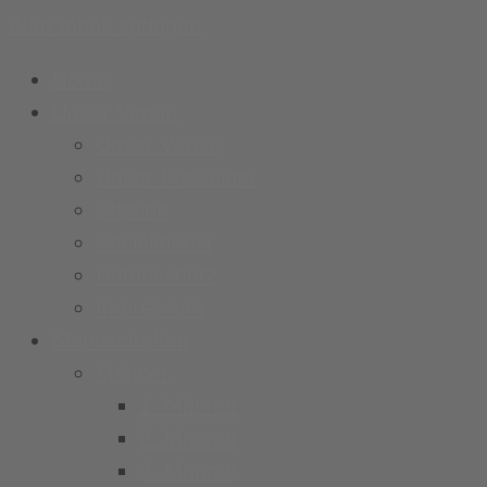
Zum Inhalt springen
Home
Unser Verein
Unser Verein
Unser Präsidium
Stadion
Socialmedia
Datenschutz
Impressum
Mannschaften
Männer
1. Männer
2. Männer
3. Männer