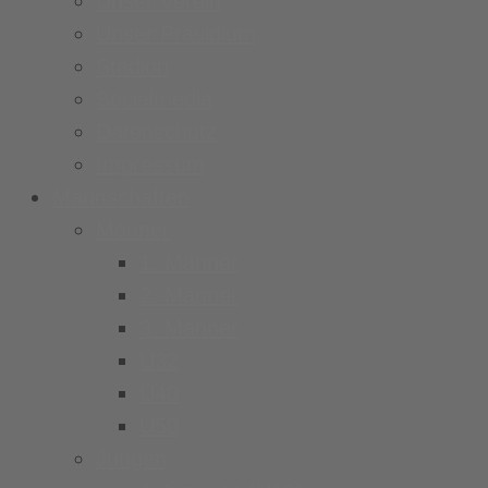
Unser Verein
Unser Präsidium
Stadion
Socialmedia
Datenschutz
Impressum
Mannschaften
Männer
1. Männer
2. Männer
3. Männer
Ü32
Ü40
Ü50
Jungen