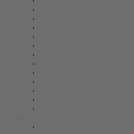
A Junioren (U19)
B Junioren (U17)
C Junioren (U15)
D1 Junioren (U13)
D2 Junioren (U13)
D3 Junioren (U13)
E1 Junioren (U11)
E2 Junioren (U11)
E3 Junioren (U11)
F1 Junioren (U9)
F2 Junioren (U9)
G Junioren (Bambini/U7)
Kindergarten Fussball
Frauen
1. Frauen