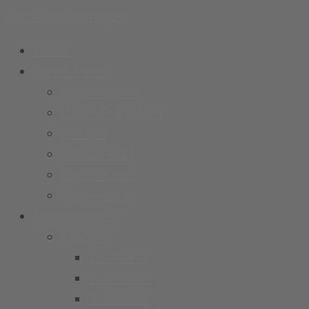
Zum Inhalt springen
Home
Unser Verein
Unser Verein
Unser Präsidium
Stadion
Socialmedia
Datenschutz
Impressum
Mannschaften
Männer
1. Männer
2. Männer
3. Männer