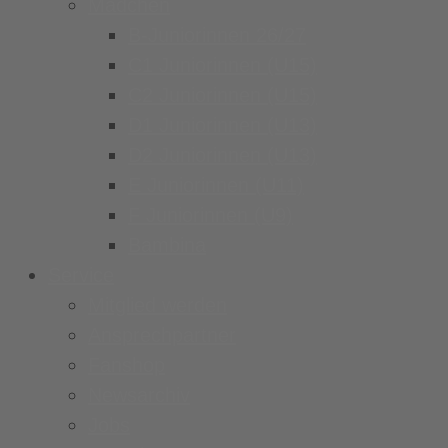
Mädchen
B-Juniorinnen 26/27
C1 Juniorinnen (U15)
C2 Juniorinnen (U15)
D1 Juniorinnen (U13)
D2 Juniorinnen (U13)
E Juniorinnen (U11)
F Juniorinnen (U9)
Bambina
Service
Mitglied werden
Ansprechpartner
Fanshop
Newsarchiv
Jobs