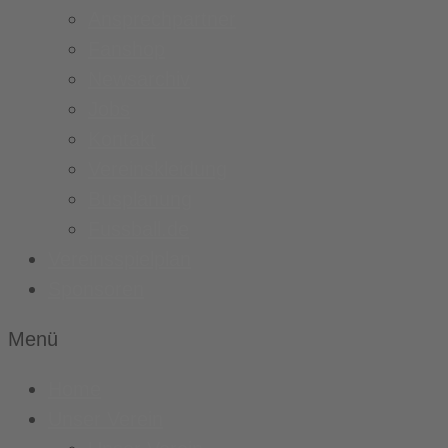
Ansprechpartner
Fanshop
Newsarchiv
Jobs
Kontakt
Vereinskleidung
Busplanung
Fussball.de
Vereinsspielplan
Sponsoren
Menü
Home
Unser Verein