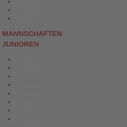
E-Mädchen
F-Mädchen
Bambina
MANNSCHAFTEN
JUNIOREN
A-Junioren
B-Junioren
C-Junioren
D1-Junioren
D2-Junioren
D3-Junioren
E1-Junioren
E2-Junioren