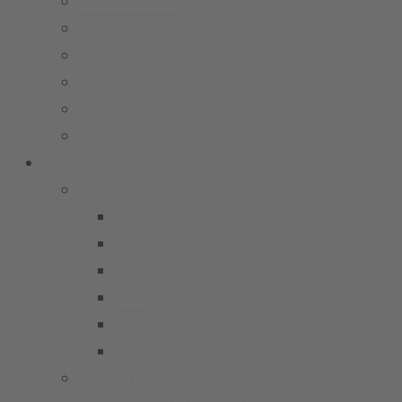
Unser Verein
Unser Präsidium
Stadion
Socialmedia
Datenschutz
Impressum
Mannschaften
Männer
1. Männer
2. Männer
3. Männer
Ü32
Ü40
Ü50
Jungen