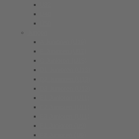
Ü32
Ü40
Ü50
Jungen
A Junioren (U19)
B Junioren (U17)
C Junioren (U15)
D1 Junioren (U13)
D2 Junioren (U13)
D3 Junioren (U13)
E1 Junioren (U11)
E2 Junioren (U11)
E3 Junioren (U11)
F1 Junioren (U9)
F2 Junioren (U9)