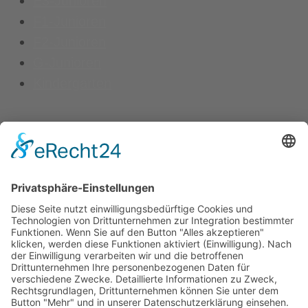
E3-Junioren
F1-Junioren
F2-Junioren
G-Junioren
Kindergarten
Kontakt
Vereinsspielplan
News
Vereinskleidung
Fanshop
fussball.de
Unser Verein