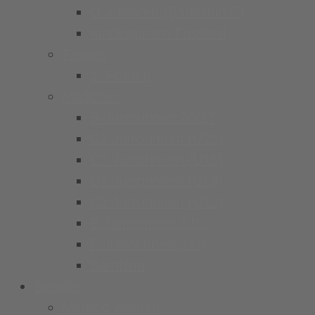
G Junioren (Bambini/U7)
Kindergarten Fussball
Frauen
1. Frauen
Mädchen
B-Juniorinnen 26/27
C1 Juniorinnen (U15)
C2 Juniorinnen (U15)
D1 Juniorinnen (U13)
D2 Juniorinnen (U13)
E Juniorinnen (U11)
F Juniorinnen (U9)
Bambina
Service
Mitglied werden