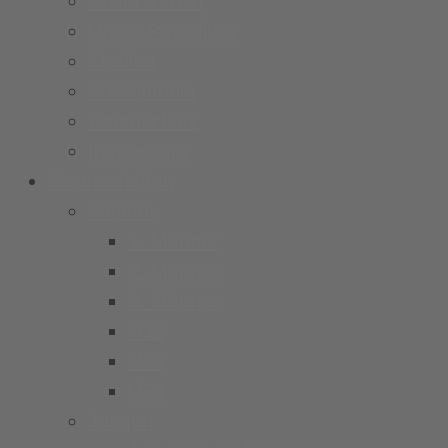
Unser Verein
Unser Präsidium
Stadion
Socialmedia
Datenschutz
Impressum
Mannschaften
Männer
1. Männer
2. Männer
3. Männer
Ü32
Ü40
Ü50
Jungen