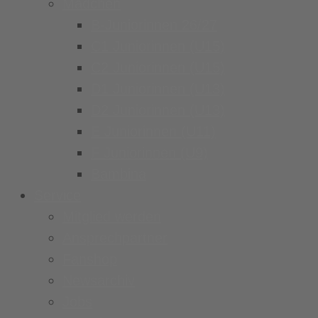
Mädchen
B-Juniorinnen 26/27
C1 Juniorinnen (U15)
C2 Juniorinnen (U15)
D1 Juniorinnen (U13)
D2 Juniorinnen (U13)
E Juniorinnen (U11)
F Juniorinnen (U9)
Bambina
Service
Mitglied werden
Ansprechpartner
Fanshop
Newsarchiv
Jobs