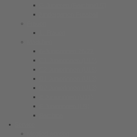
G Junioren (Bambini/U7)
Kindergarten Fussball
Frauen
1. Frauen
Mädchen
B-Juniorinnen 26/27
C1 Juniorinnen (U15)
C2 Juniorinnen (U15)
D1 Juniorinnen (U13)
D2 Juniorinnen (U13)
E Juniorinnen (U11)
F Juniorinnen (U9)
Bambina
Service
Mitglied werden