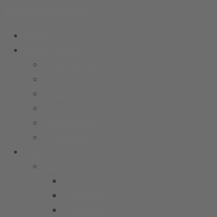
Zum Inhalt springen
Home
Unser Verein
Unser Verein
Unser Präsidium
Stadion
Socialmedia
Datenschutz
Impressum
Mannschaften
Männer
1. Männer
2. Männer
3. Männer