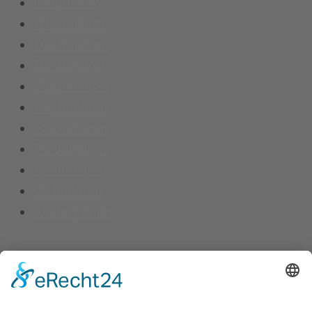
C-Junioren
D1-Junioren
D2-Junioren
D3-Junioren
E1-Junioren
E2-Junioren
E3-Junioren
F1-Junioren
F2-Junioren
G-Junioren
Kindergarten
Kontakt
Vereinsspielplan