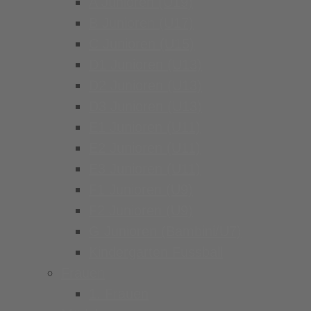
A Junioren (U19)
B Junioren (U17)
C Junioren (U15)
D1 Junioren (U13)
D2 Junioren (U13)
D3 Junioren (U13)
E1 Junioren (U11)
E2 Junioren (U11)
E3 Junioren (U11)
F1 Junioren (U9)
F2 Junioren (U9)
G Junioren (Bambini/U7)
Kindergarten Fussball
Frauen
1. Frauen