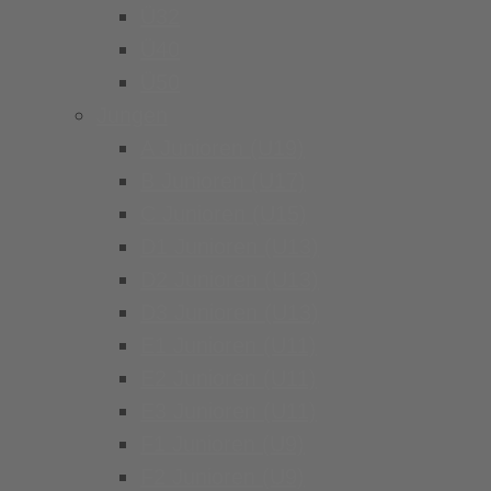
Ü32
Ü40
Ü50
Jungen
A Junioren (U19)
B Junioren (U17)
C Junioren (U15)
D1 Junioren (U13)
D2 Junioren (U13)
D3 Junioren (U13)
E1 Junioren (U11)
E2 Junioren (U11)
E3 Junioren (U11)
F1 Junioren (U9)
F2 Junioren (U9)