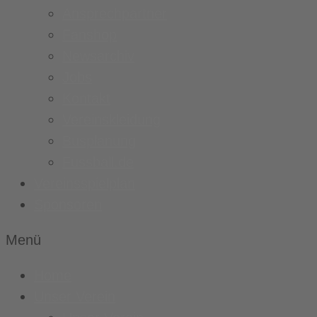
Ansprechpartner
Fanshop
Newsarchiv
Jobs
Kontakt
Vereinskleidung
Busplanung
Fussball.de
Vereinsspielplan
Sponsoren
Menü
Home
Unser Verein