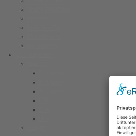
Unser Verein
Unser Präsidium
Stadion
Socialmedia
Datenschutz
Impressum
Mannschaften
Männer
1. Männer
2. Männer
3. Männer
Ü32
Ü40
Ü50
Jungen