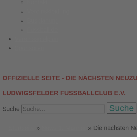
Kontakt
Vereinskleidung
Busplanung
Fussball.de
Vereinsspielplan
Sponsoren
OFFIZIELLE SEITE - DIE NÄCHSTEN NE
LUDWIGSFELDER FUSSBALLCLUB E.V.
Suche
Suche
Startseite
»
News 1. Männer
»
Die nächsten N