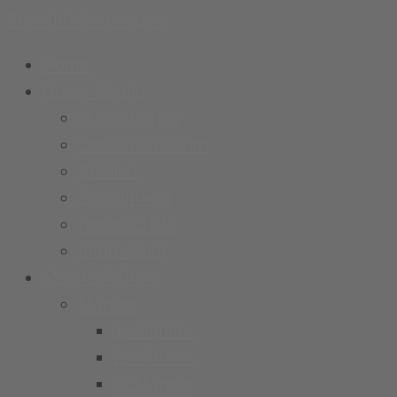
Zum Inhalt springen
Home
Unser Verein
Unser Verein
Unser Präsidium
Stadion
Socialmedia
Datenschutz
Impressum
Mannschaften
Männer
1. Männer
2. Männer
3. Männer