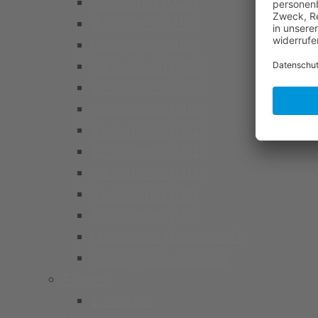
A Junioren (U19)
B Junioren (U17)
C Junioren (U15)
D1 Junioren (U13)
D2 Junioren (U13)
D3 Junioren (U13)
E1 Junioren (U11)
E2 Junioren (U11)
E3 Junioren (U11)
F1 Junioren (U9)
F2 Junioren (U9)
G Junioren (Bambini/U7)
Kindergarten Fussball
Frauen
1. Frauen