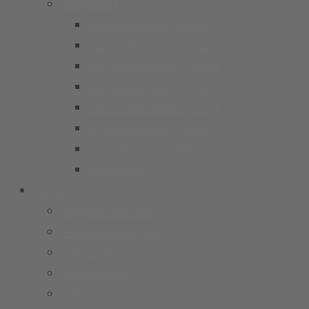
Mädchen
B-Juniorinnen 26/27
C1 Juniorinnen (U15)
C2 Juniorinnen (U15)
D1 Juniorinnen (U13)
D2 Juniorinnen (U13)
E Juniorinnen (U11)
F Juniorinnen (U9)
Bambina
Service
Mitglied werden
Ansprechpartner
Fanshop
Newsarchiv
Jobs