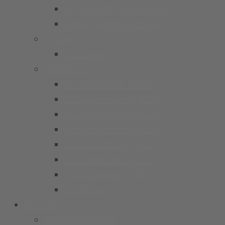
G Junioren (Bambini/U7)
Kindergarten Fussball
Frauen
1. Frauen
Mädchen
B-Juniorinnen 26/27
C1 Juniorinnen (U15)
C2 Juniorinnen (U15)
D1 Juniorinnen (U13)
D2 Juniorinnen (U13)
E Juniorinnen (U11)
F Juniorinnen (U9)
Bambina
Service
Mitglied werden