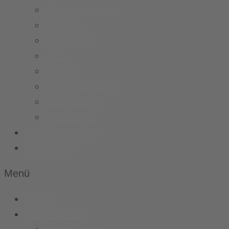
Ansprechpartner
Fanshop
Newsarchiv
Jobs
Kontakt
Vereinskleidung
Busplanung
Fussball.de
Vereinsspielplan
Sponsoren
Menü
Home
Unser Verein