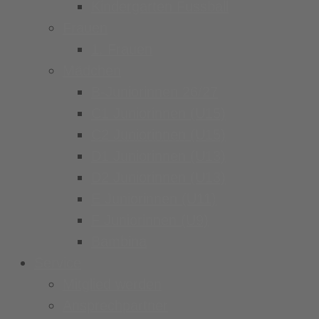
Kindergarten Fussball
Frauen
1. Frauen
Mädchen
B-Juniorinnen 26/27
C1 Juniorinnen (U15)
C2 Juniorinnen (U15)
D1 Juniorinnen (U13)
D2 Juniorinnen (U13)
E Juniorinnen (U11)
F Juniorinnen (U9)
Bambina
Service
Mitglied werden
Ansprechpartner