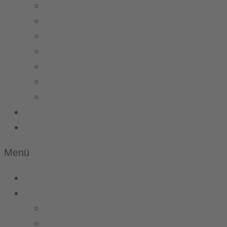
Fanshop
Newsarchiv
Jobs
Kontakt
Vereinskleidung
Busplanung
Fussball.de
Vereinsspielplan
Sponsoren
Menü
Home
Unser Verein
Unser Verein
Unser Präsidium