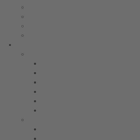
Stadion
Socialmedia
Datenschutz
Impressum
Mannschaften
Männer
1. Männer
2. Männer
3. Männer
Ü32
Ü40
Ü50
Jungen
A Junioren (U19)
B Junioren (U17)