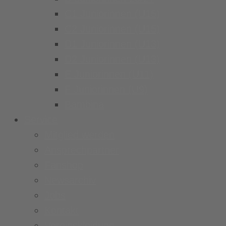
C1 Juniorinnen (U15)
C2 Juniorinnen (U15)
D1 Juniorinnen (U13)
D2 Juniorinnen (U13)
E Juniorinnen (U11)
F Juniorinnen (U9)
Bambina
Service
Mitglied werden
Ansprechpartner
Fanshop
Newsarchiv
Jobs
Kontakt
Vereinskleidung