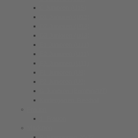
C Junioren (U15)
D1 Junioren (U13)
D2 Junioren (U13)
D3 Junioren (U13)
E1 Junioren (U11)
E2 Junioren (U11)
E3 Junioren (U11)
F1 Junioren (U9)
F2 Junioren (U9)
G Junioren (Bambini/U7)
Kindergarten Fussball
Frauen
1. Frauen
Mädchen
B-Juniorinnen 26/27