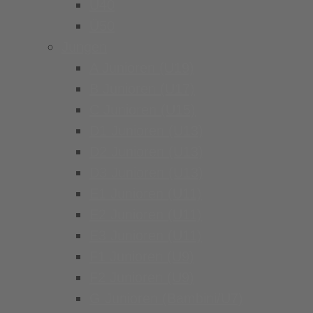
Ü40
Ü50
Jungen
A Junioren (U19)
B Junioren (U17)
C Junioren (U15)
D1 Junioren (U13)
D2 Junioren (U13)
D3 Junioren (U13)
E1 Junioren (U11)
E2 Junioren (U11)
E3 Junioren (U11)
F1 Junioren (U9)
F2 Junioren (U9)
G Junioren (Bambini/U7)