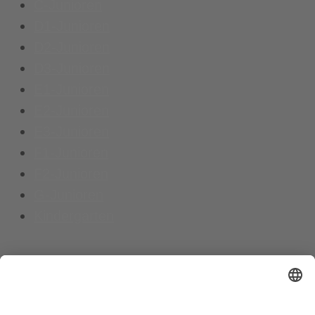
C-Junioren
D1-Junioren
D2-Junioren
D3-Junioren
E1-Junioren
E2-Junioren
E3-Junioren
F1-Junioren
F2-Junioren
G-Junioren
Kindergarten
Kontakt
Vereinsspielplan