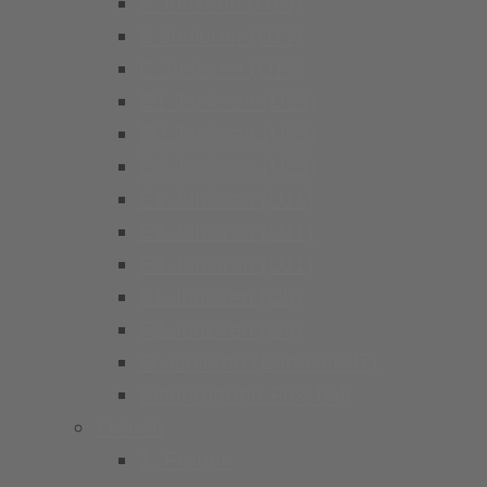
A Junioren (U19)
B Junioren (U17)
C Junioren (U15)
D1 Junioren (U13)
D2 Junioren (U13)
D3 Junioren (U13)
E1 Junioren (U11)
E2 Junioren (U11)
E3 Junioren (U11)
F1 Junioren (U9)
F2 Junioren (U9)
G Junioren (Bambini/U7)
Kindergarten Fussball
Frauen
1. Frauen