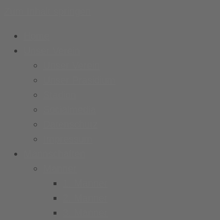
Zum Inhalt springen
Home
Unser Verein
Unser Verein
Unser Präsidium
Stadion
Socialmedia
Datenschutz
Impressum
Mannschaften
Männer
1. Männer
2. Männer
3. Männer