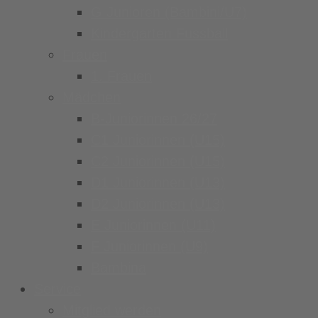
G Junioren (Bambini/U7)
Kindergarten Fussball
Frauen
1. Frauen
Mädchen
B-Juniorinnen 26/27
C1 Juniorinnen (U15)
C2 Juniorinnen (U15)
D1 Juniorinnen (U13)
D2 Juniorinnen (U13)
E Juniorinnen (U11)
F Juniorinnen (U9)
Bambina
Service
Mitglied werden