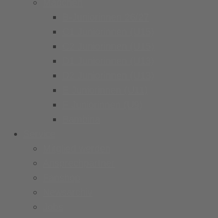
Mädchen
B-Juniorinnen 26/27
C1 Juniorinnen (U15)
C2 Juniorinnen (U15)
D1 Juniorinnen (U13)
D2 Juniorinnen (U13)
E Juniorinnen (U11)
F Juniorinnen (U9)
Bambina
Service
Mitglied werden
Ansprechpartner
Fanshop
Newsarchiv
Jobs