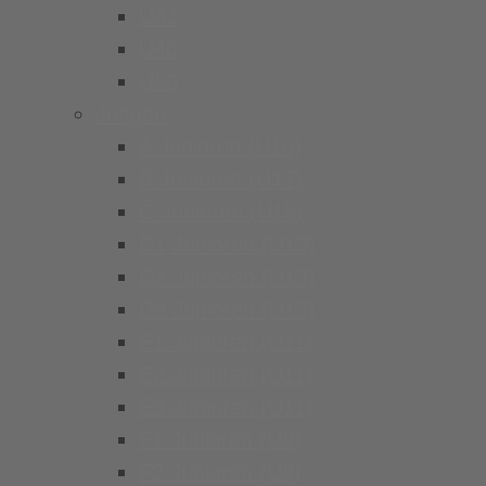
Ü32
Ü40
Ü50
Jungen
A Junioren (U19)
B Junioren (U17)
C Junioren (U15)
D1 Junioren (U13)
D2 Junioren (U13)
D3 Junioren (U13)
E1 Junioren (U11)
E2 Junioren (U11)
E3 Junioren (U11)
F1 Junioren (U9)
F2 Junioren (U9)