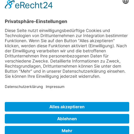
Kontakt
Vereinsspielplan
News
Vereinskleidung
Fanshop
fussball.de
Unser Verein
Präsidium
Impressum
Datenschutz
MADE WITH
BY
SILVIO OSOWSKY
© 2019