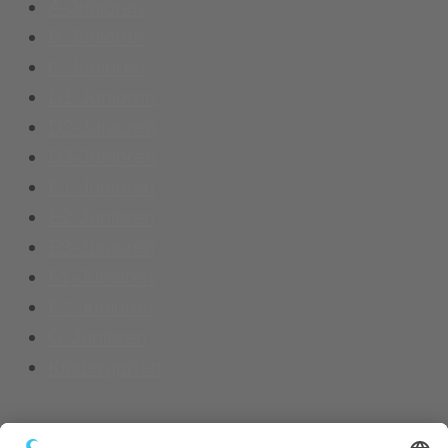
A-Junioren
B-Junioren
C-Junioren
D1-Junioren
D2-Junioren
D3-Junioren
E1-Junioren
E2-Junioren
E3-Junioren
F1-Junioren
F2-Junioren
G-Junioren
Kindergarten