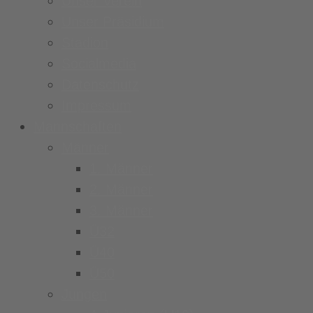
Unser Verein
Unser Präsidium
Stadion
Socialmedia
Datenschutz
Impressum
Mannschaften
Männer
1. Männer
2. Männer
3. Männer
Ü32
Ü40
Ü50
Jungen