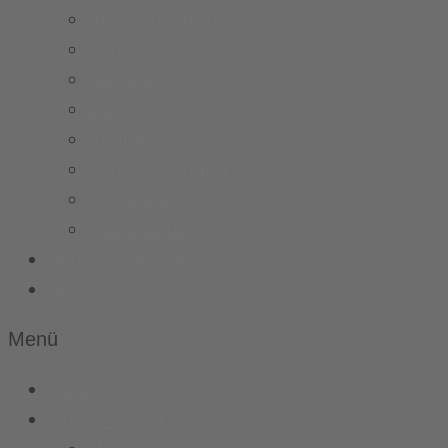
Ansprechpartner
Fanshop
Newsarchiv
Jobs
Kontakt
Vereinskleidung
Busplanung
Fussball.de
Vereinsspielplan
Sponsoren
Menü
Home
Unser Verein