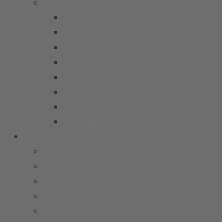
Mädchen
B-Juniorinnen 26/27
C1 Juniorinnen (U15)
C2 Juniorinnen (U15)
D1 Juniorinnen (U13)
D2 Juniorinnen (U13)
E Juniorinnen (U11)
F Juniorinnen (U9)
Bambina
Service
Mitglied werden
Ansprechpartner
Fanshop
Newsarchiv
Jobs