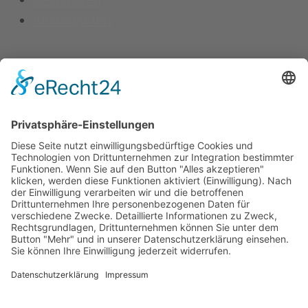
Kindergarten
Kontakt
Vereinsspielplan
News
Vereinskleidung
Fanshop
fussball.de
Unser Verein
Präsidium
Impressum
Datenschutz