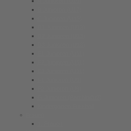
A Junioren (U19)
B Junioren (U17)
C Junioren (U15)
D1 Junioren (U13)
D2 Junioren (U13)
D3 Junioren (U13)
E1 Junioren (U11)
E2 Junioren (U11)
E3 Junioren (U11)
F1 Junioren (U9)
F2 Junioren (U9)
G Junioren (Bambini/U7)
Kindergarten Fussball
Frauen
1. Frauen