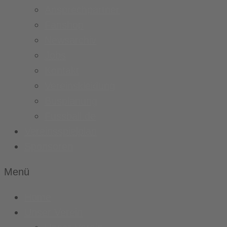
Ansprechpartner
Fanshop
Newsarchiv
Jobs
Kontakt
Vereinskleidung
Busplanung
Fussball.de
Vereinsspielplan
Sponsoren
Menü
Home
Unser Verein