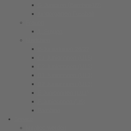
G Junioren (Bambini/U7)
Kindergarten Fussball
Frauen
1. Frauen
Mädchen
B-Juniorinnen 26/27
C1 Juniorinnen (U15)
C2 Juniorinnen (U15)
D1 Juniorinnen (U13)
D2 Juniorinnen (U13)
E Juniorinnen (U11)
F Juniorinnen (U9)
Bambina
Service
Mitglied werden