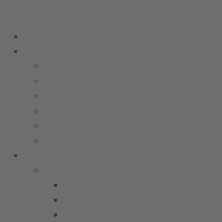
Zum Inhalt springen
Home
Unser Verein
Unser Verein
Unser Präsidium
Stadion
Socialmedia
Datenschutz
Impressum
Mannschaften
Männer
1. Männer
2. Männer
3. Männer