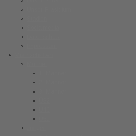
Unser Verein
Unser Präsidium
Stadion
Socialmedia
Datenschutz
Impressum
Mannschaften
Männer
1. Männer
2. Männer
3. Männer
Ü32
Ü40
Ü50
Jungen