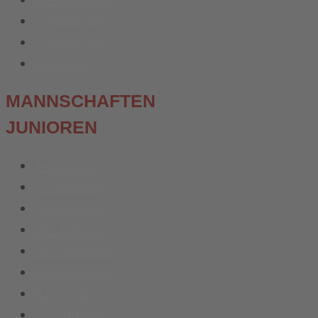
E-Mädchen
F-Mädchen
Bambina
MANNSCHAFTEN
JUNIOREN
A-Junioren
B-Junioren
C-Junioren
D1-Junioren
D2-Junioren
D3-Junioren
E1-Junioren
E2-Junioren