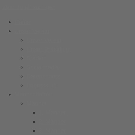
Zum Inhalt springen
Home
Unser Verein
Unser Verein
Unser Präsidium
Stadion
Socialmedia
Datenschutz
Impressum
Mannschaften
Männer
1. Männer
2. Männer
3. Männer