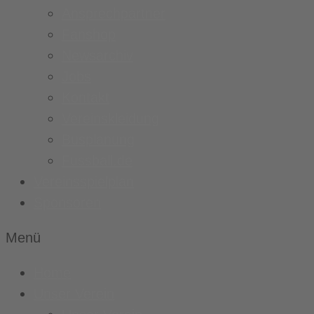
Ansprechpartner
Fanshop
Newsarchiv
Jobs
Kontakt
Vereinskleidung
Busplanung
Fussball.de
Vereinsspielplan
Sponsoren
Menü
Home
Unser Verein