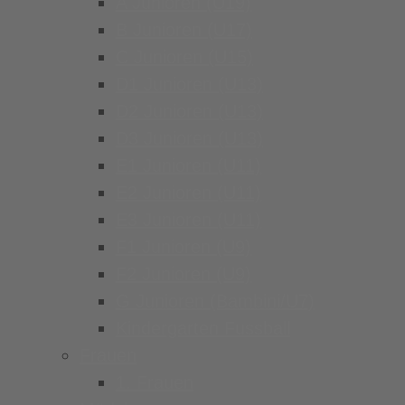
A Junioren (U19)
B Junioren (U17)
C Junioren (U15)
D1 Junioren (U13)
D2 Junioren (U13)
D3 Junioren (U13)
E1 Junioren (U11)
E2 Junioren (U11)
E3 Junioren (U11)
F1 Junioren (U9)
F2 Junioren (U9)
G Junioren (Bambini/U7)
Kindergarten Fussball
Frauen
1. Frauen