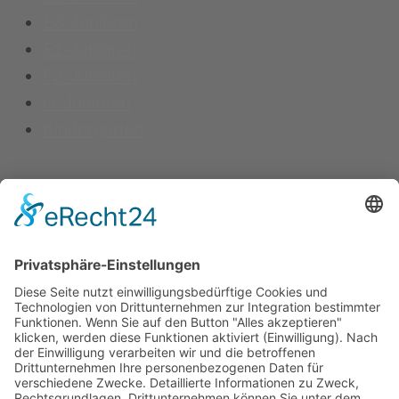
E3-Junioren
F1-Junioren
F2-Junioren
G-Junioren
Kindergarten
Kontakt
Vereinsspielplan
News
Vereinskleidung
Fanshop
fussball.de
Unser Verein