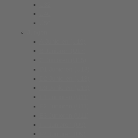
Ü32
Ü40
Ü50
Jungen
A Junioren (U19)
B Junioren (U17)
C Junioren (U15)
D1 Junioren (U13)
D2 Junioren (U13)
D3 Junioren (U13)
E1 Junioren (U11)
E2 Junioren (U11)
E3 Junioren (U11)
F1 Junioren (U9)
F2 Junioren (U9)