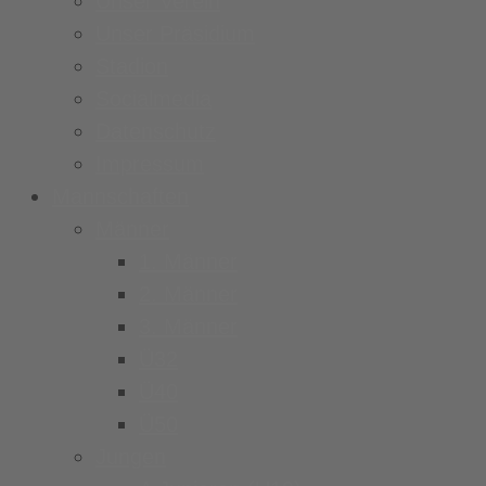
Unser Verein
Unser Präsidium
Stadion
Socialmedia
Datenschutz
Impressum
Mannschaften
Männer
1. Männer
2. Männer
3. Männer
Ü32
Ü40
Ü50
Jungen