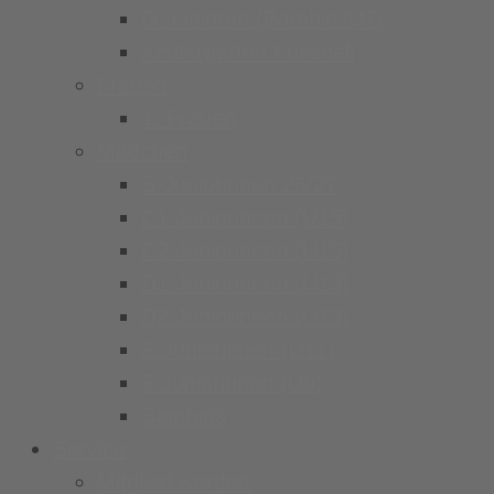
G Junioren (Bambini/U7)
Kindergarten Fussball
Frauen
1. Frauen
Mädchen
B-Juniorinnen 26/27
C1 Juniorinnen (U15)
C2 Juniorinnen (U15)
D1 Juniorinnen (U13)
D2 Juniorinnen (U13)
E Juniorinnen (U11)
F Juniorinnen (U9)
Bambina
Service
Mitglied werden