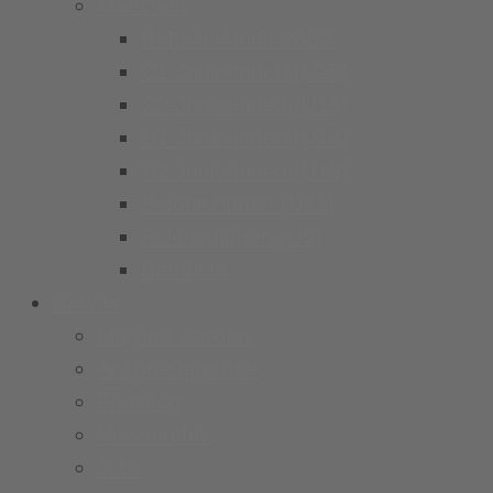
Mädchen
B-Juniorinnen 26/27
C1 Juniorinnen (U15)
C2 Juniorinnen (U15)
D1 Juniorinnen (U13)
D2 Juniorinnen (U13)
E Juniorinnen (U11)
F Juniorinnen (U9)
Bambina
Service
Mitglied werden
Ansprechpartner
Fanshop
Newsarchiv
Jobs