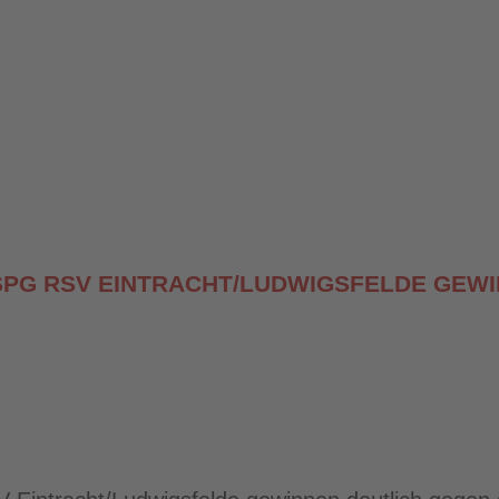
R SPG RSV EINTRACHT/​LUDWIGSFELDE GE