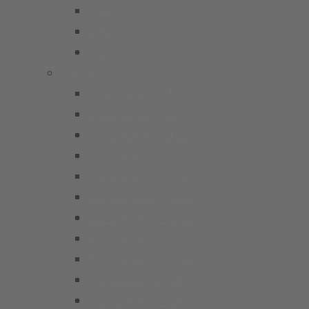
Ü32
Ü40
Ü50
Jungen
A Junioren (U19)
B Junioren (U17)
C Junioren (U15)
D1 Junioren (U13)
D2 Junioren (U13)
D3 Junioren (U13)
E1 Junioren (U11)
E2 Junioren (U11)
E3 Junioren (U11)
F1 Junioren (U9)
F2 Junioren (U9)