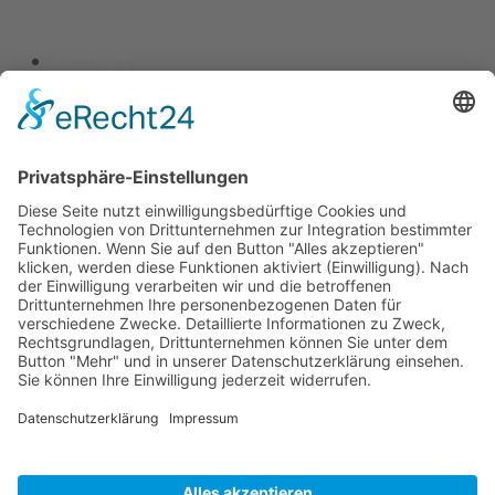
Kontakt
Vereinsspielplan
News
Vereinskleidung
Fanshop
fussball.de
Unser Verein
Präsidium
Impressum
Datenschutz
MADE WITH
BY
SILVIO OSOWSKY