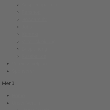
Ansprechpartner
Fanshop
Newsarchiv
Jobs
Kontakt
Vereinskleidung
Busplanung
Fussball.de
Vereinsspielplan
Sponsoren
Menü
Home
Unser Verein