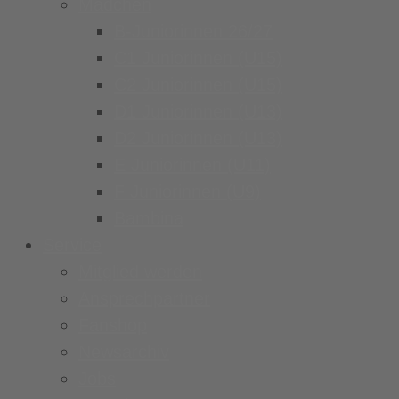
Mädchen
B-Juniorinnen 26/27
C1 Juniorinnen (U15)
C2 Juniorinnen (U15)
D1 Juniorinnen (U13)
D2 Juniorinnen (U13)
E Juniorinnen (U11)
F Juniorinnen (U9)
Bambina
Service
Mitglied werden
Ansprechpartner
Fanshop
Newsarchiv
Jobs