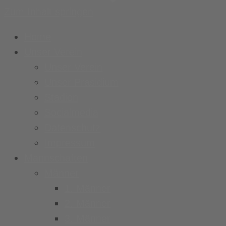
Zum Inhalt springen
Home
Unser Verein
Unser Verein
Unser Präsidium
Stadion
Socialmedia
Datenschutz
Impressum
Mannschaften
Männer
1. Männer
2. Männer
3. Männer