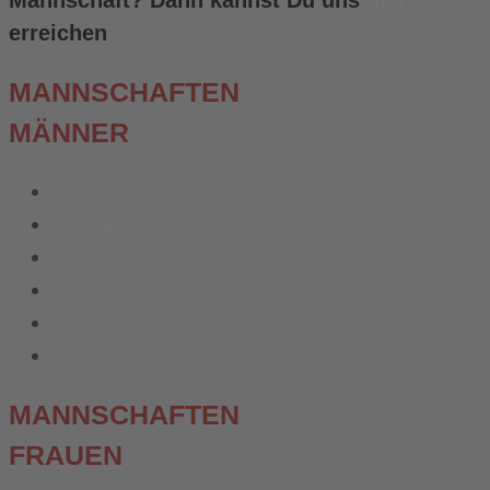
Mannschaft? Dann kannst Du uns
hier
erreichen
MANNSCHAFTEN
MÄNNER
1. Männer
2. Männer
3. Männer
Altsenioren Ü32
Altsenioren Ü40
Altsenioren Ü50
MANNSCHAFTEN
FRAUEN