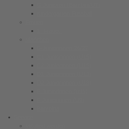
G Junioren (Bambini/U7)
Kindergarten Fussball
Frauen
1. Frauen
Mädchen
B-Juniorinnen 26/27
C1 Juniorinnen (U15)
C2 Juniorinnen (U15)
D1 Juniorinnen (U13)
D2 Juniorinnen (U13)
E Juniorinnen (U11)
F Juniorinnen (U9)
Bambina
Service
Mitglied werden