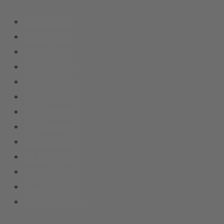
A-Junioren
B-Junioren
C-Junioren
D1-Junioren
D2-Junioren
D3-Junioren
E1-Junioren
E2-Junioren
E3-Junioren
F1-Junioren
F2-Junioren
G-Junioren
Kindergarten