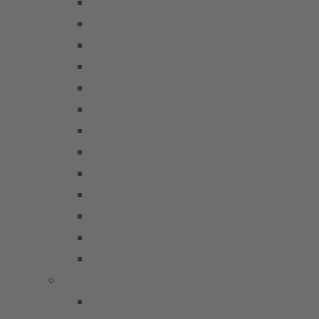
A Junioren (U19)
B Junioren (U17)
C Junioren (U15)
D1 Junioren (U13)
D2 Junioren (U13)
D3 Junioren (U13)
E1 Junioren (U11)
E2 Junioren (U11)
E3 Junioren (U11)
F1 Junioren (U9)
F2 Junioren (U9)
G Junioren (Bambini/U7)
Kindergarten Fussball
Frauen
1. Frauen