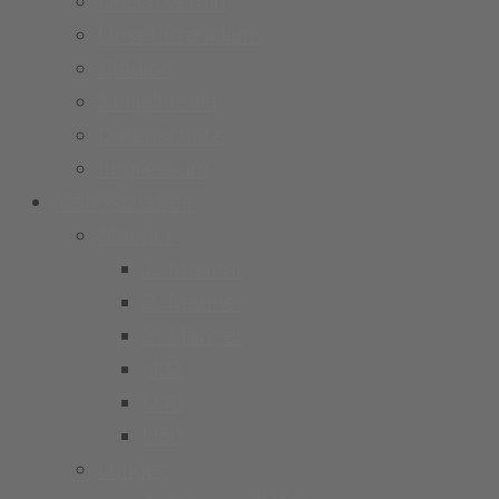
Unser Verein
Unser Präsidium
Stadion
Socialmedia
Datenschutz
Impressum
Mannschaften
Männer
1. Männer
2. Männer
3. Männer
Ü32
Ü40
Ü50
Jungen