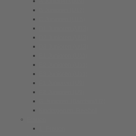
A Junioren (U19)
B Junioren (U17)
C Junioren (U15)
D1 Junioren (U13)
D2 Junioren (U13)
D3 Junioren (U13)
E1 Junioren (U11)
E2 Junioren (U11)
E3 Junioren (U11)
F1 Junioren (U9)
F2 Junioren (U9)
G Junioren (Bambini/U7)
Kindergarten Fussball
Frauen
1. Frauen