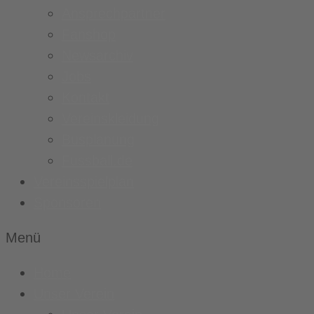
Ansprechpartner
Fanshop
Newsarchiv
Jobs
Kontakt
Vereinskleidung
Busplanung
Fussball.de
Vereinsspielplan
Sponsoren
Menü
Home
Unser Verein