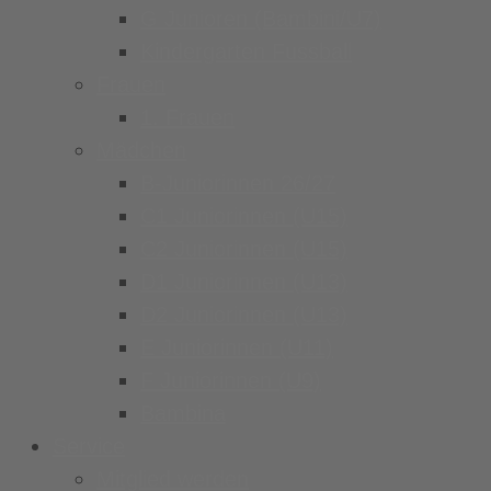
G Junioren (Bambini/U7)
Kindergarten Fussball
Frauen
1. Frauen
Mädchen
B-Juniorinnen 26/27
C1 Juniorinnen (U15)
C2 Juniorinnen (U15)
D1 Juniorinnen (U13)
D2 Juniorinnen (U13)
E Juniorinnen (U11)
F Juniorinnen (U9)
Bambina
Service
Mitglied werden