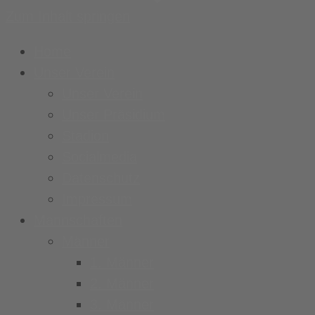
Zum Inhalt springen
Home
Unser Verein
Unser Verein
Unser Präsidium
Stadion
Socialmedia
Datenschutz
Impressum
Mannschaften
Männer
1. Männer
2. Männer
3. Männer