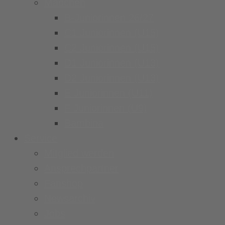
Mädchen
B-Juniorinnen 26/27
C1 Juniorinnen (U15)
C2 Juniorinnen (U15)
D1 Juniorinnen (U13)
D2 Juniorinnen (U13)
E Juniorinnen (U11)
F Juniorinnen (U9)
Bambina
Service
Mitglied werden
Ansprechpartner
Fanshop
Newsarchiv
Jobs