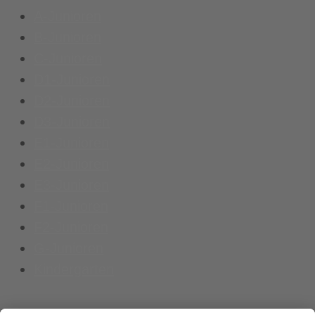
A-Junioren
B-Junioren
C-Junioren
D1-Junioren
D2-Junioren
D3-Junioren
E1-Junioren
E2-Junioren
E3-Junioren
F1-Junioren
F2-Junioren
G-Junioren
Kindergarten