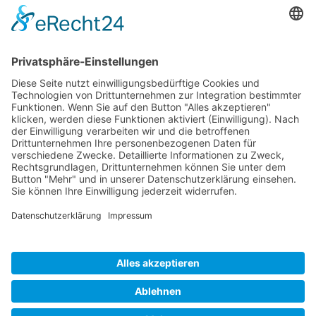
Kontakt
Vereinsspielplan
News
Vereinskleidung
Fanshop
fussball.de
Unser Verein
Präsidium
Impressum
Datenschutz
MADE WITH
BY
SILVIO OSOWSKY
© 2019