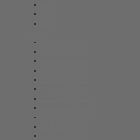
Ü32
Ü40
Ü50
Jungen
A Junioren (U19)
B Junioren (U17)
C Junioren (U15)
D1 Junioren (U13)
D2 Junioren (U13)
D3 Junioren (U13)
E1 Junioren (U11)
E2 Junioren (U11)
E3 Junioren (U11)
F1 Junioren (U9)
F2 Junioren (U9)