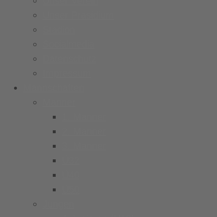
Unser Verein
Unser Präsidium
Stadion
Socialmedia
Datenschutz
Impressum
Mannschaften
Männer
1. Männer
2. Männer
3. Männer
Ü32
Ü40
Ü50
Jungen