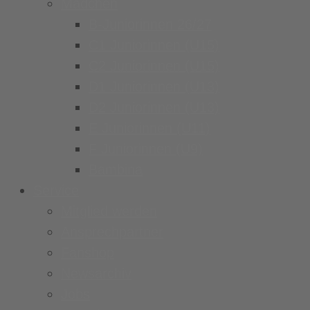
Mädchen
B-Juniorinnen 26/27
C1 Juniorinnen (U15)
C2 Juniorinnen (U15)
D1 Juniorinnen (U13)
D2 Juniorinnen (U13)
E Juniorinnen (U11)
F Juniorinnen (U9)
Bambina
Service
Mitglied werden
Ansprechpartner
Fanshop
Newsarchiv
Jobs