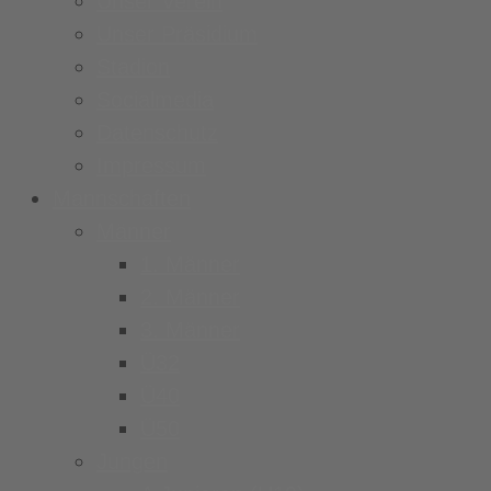
Unser Verein
Unser Präsidium
Stadion
Socialmedia
Datenschutz
Impressum
Mannschaften
Männer
1. Männer
2. Männer
3. Männer
Ü32
Ü40
Ü50
Jungen