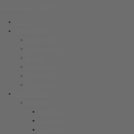
Zum Inhalt springen
Home
Unser Verein
Unser Verein
Unser Präsidium
Stadion
Socialmedia
Datenschutz
Impressum
Mannschaften
Männer
1. Männer
2. Männer
3. Männer