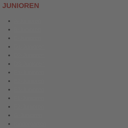
JUNIOREN
A-Junioren
B-Junioren
C-Junioren
D1-Junioren
D2-Junioren
D3-Junioren
E1-Junioren
E2-Junioren
E3-Junioren
F1-Junioren
F2-Junioren
G-Junioren
Kindergarten