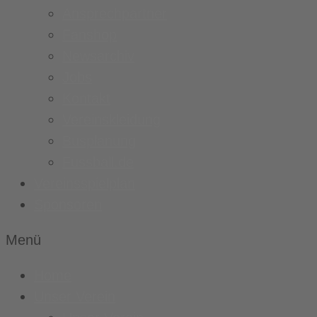
Ansprechpartner
Fanshop
Newsarchiv
Jobs
Kontakt
Vereinskleidung
Busplanung
Fussball.de
Vereinsspielplan
Sponsoren
Menü
Home
Unser Verein