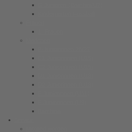
G Junioren (Bambini/U7)
Kindergarten Fussball
Frauen
1. Frauen
Mädchen
B-Juniorinnen 26/27
C1 Juniorinnen (U15)
C2 Juniorinnen (U15)
D1 Juniorinnen (U13)
D2 Juniorinnen (U13)
E Juniorinnen (U11)
F Juniorinnen (U9)
Bambina
Service
Mitglied werden