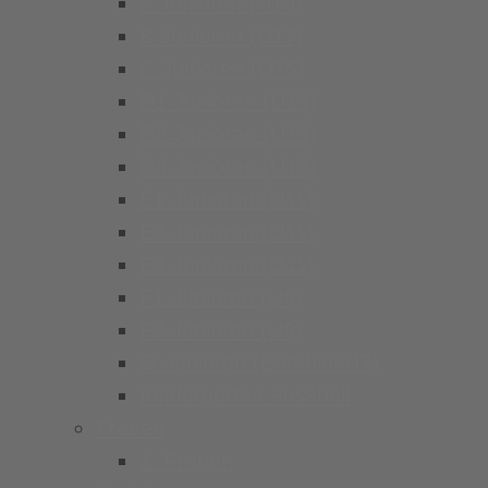
A Junioren (U19)
B Junioren (U17)
C Junioren (U15)
D1 Junioren (U13)
D2 Junioren (U13)
D3 Junioren (U13)
E1 Junioren (U11)
E2 Junioren (U11)
E3 Junioren (U11)
F1 Junioren (U9)
F2 Junioren (U9)
G Junioren (Bambini/U7)
Kindergarten Fussball
Frauen
1. Frauen