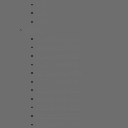
Ü32
Ü40
Ü50
Jungen
A Junioren (U19)
B Junioren (U17)
C Junioren (U15)
D1 Junioren (U13)
D2 Junioren (U13)
D3 Junioren (U13)
E1 Junioren (U11)
E2 Junioren (U11)
E3 Junioren (U11)
F1 Junioren (U9)
F2 Junioren (U9)