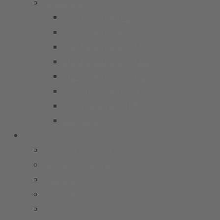
Mädchen
B-Juniorinnen 26/27
C1 Juniorinnen (U15)
C2 Juniorinnen (U15)
D1 Juniorinnen (U13)
D2 Juniorinnen (U13)
E Juniorinnen (U11)
F Juniorinnen (U9)
Bambina
Service
Mitglied werden
Ansprechpartner
Fanshop
Newsarchiv
Jobs