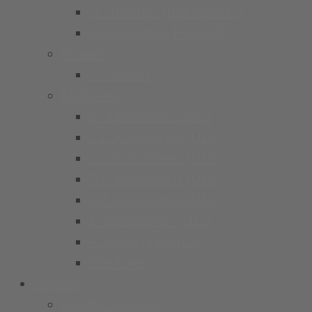
G Junioren (Bambini/U7)
Kindergarten Fussball
Frauen
1. Frauen
Mädchen
B-Juniorinnen 26/27
C1 Juniorinnen (U15)
C2 Juniorinnen (U15)
D1 Juniorinnen (U13)
D2 Juniorinnen (U13)
E Juniorinnen (U11)
F Juniorinnen (U9)
Bambina
Service
Mitglied werden