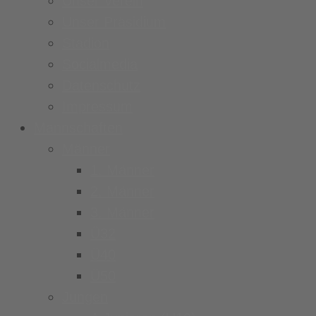
Unser Verein
Unser Präsidium
Stadion
Socialmedia
Datenschutz
Impressum
Mannschaften
Männer
1. Männer
2. Männer
3. Männer
Ü32
Ü40
Ü50
Jungen