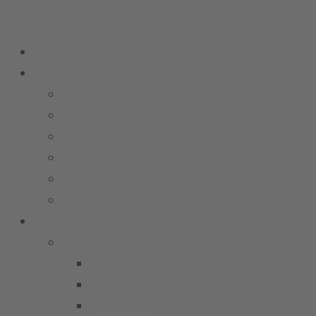
Zum Inhalt springen
Home
Unser Verein
Unser Verein
Unser Präsidium
Stadion
Socialmedia
Datenschutz
Impressum
Mannschaften
Männer
1. Männer
2. Männer
3. Männer