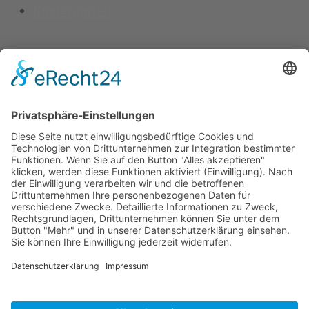
Kindergarten
Kontakt
Vereinsspielplan
News
Vereinskleidung
Fanshop
fussball.de
Unser Verein
Präsidium
Impressum
Datenschutz