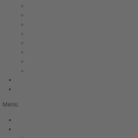
Ansprechpartner
Fanshop
Newsarchiv
Jobs
Kontakt
Vereinskleidung
Busplanung
Fussball.de
Vereinsspielplan
Sponsoren
Menü
Home
Unser Verein