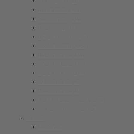
A Junioren (U19)
B Junioren (U17)
C Junioren (U15)
D1 Junioren (U13)
D2 Junioren (U13)
D3 Junioren (U13)
E1 Junioren (U11)
E2 Junioren (U11)
E3 Junioren (U11)
F1 Junioren (U9)
F2 Junioren (U9)
G Junioren (Bambini/U7)
Kindergarten Fussball
Frauen
1. Frauen