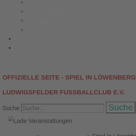
Kontakt
Vereinskleidung
Busplanung
Fussball.de
Vereinsspielplan
Sponsoren
OFFIZIELLE SEITE - SPIEL IN LÖWENBERG
LUDWIGSFELDER FUSSBALLCLUB E.V.
Suche
Suche
Startseite
»
Veranstaltungen
»
Spiel in Löwenb