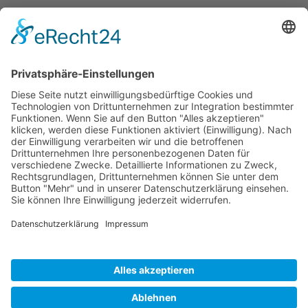
Kontakt
Vereinsspielplan
News
Vereinskleidung
Fanshop
fussball.de
Unser Verein
Präsidium
Impressum
Datenschutz
MADE WITH
BY
SILVIO OSOWSKY