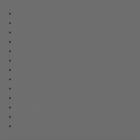
A-Junioren
B-Junioren
C-Junioren
D1-Junioren
D2-Junioren
D3-Junioren
E1-Junioren
E2-Junioren
E3-Junioren
F1-Junioren
F2-Junioren
G-Junioren
Kindergarten