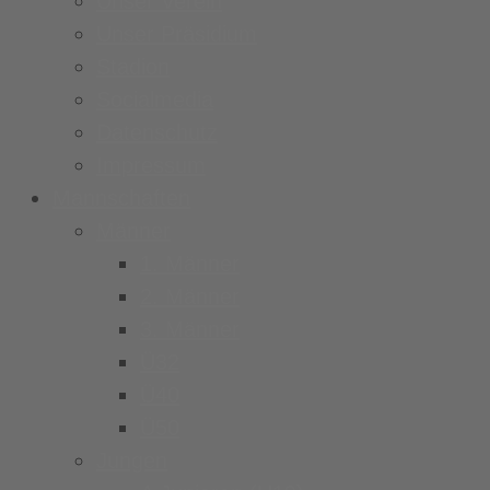
Unser Verein
Unser Präsidium
Stadion
Socialmedia
Datenschutz
Impressum
Mannschaften
Männer
1. Männer
2. Männer
3. Männer
Ü32
Ü40
Ü50
Jungen