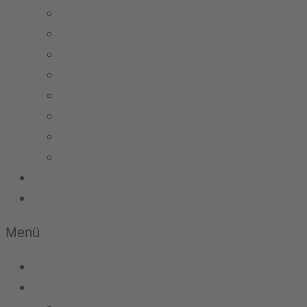
Ansprechpartner
Fanshop
Newsarchiv
Jobs
Kontakt
Vereinskleidung
Busplanung
Fussball.de
Vereinsspielplan
Sponsoren
Menü
Home
Unser Verein