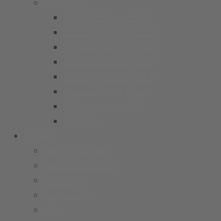
Mädchen
B-Juniorinnen 26/27
C1 Juniorinnen (U15)
C2 Juniorinnen (U15)
D1 Juniorinnen (U13)
D2 Juniorinnen (U13)
E Juniorinnen (U11)
F Juniorinnen (U9)
Bambina
Service
Mitglied werden
Ansprechpartner
Fanshop
Newsarchiv
Jobs