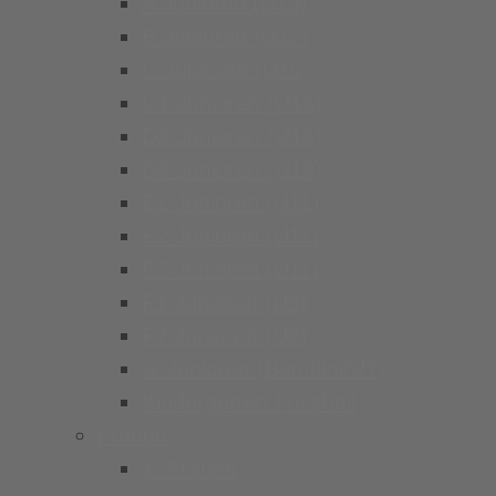
A Junioren (U19)
B Junioren (U17)
C Junioren (U15)
D1 Junioren (U13)
D2 Junioren (U13)
D3 Junioren (U13)
E1 Junioren (U11)
E2 Junioren (U11)
E3 Junioren (U11)
F1 Junioren (U9)
F2 Junioren (U9)
G Junioren (Bambini/U7)
Kindergarten Fussball
Frauen
1. Frauen