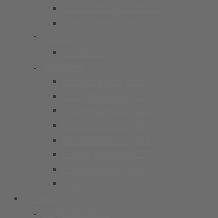
G Junioren (Bambini/U7)
Kindergarten Fussball
Frauen
1. Frauen
Mädchen
B-Juniorinnen 26/27
C1 Juniorinnen (U15)
C2 Juniorinnen (U15)
D1 Juniorinnen (U13)
D2 Juniorinnen (U13)
E Juniorinnen (U11)
F Juniorinnen (U9)
Bambina
Service
Mitglied werden