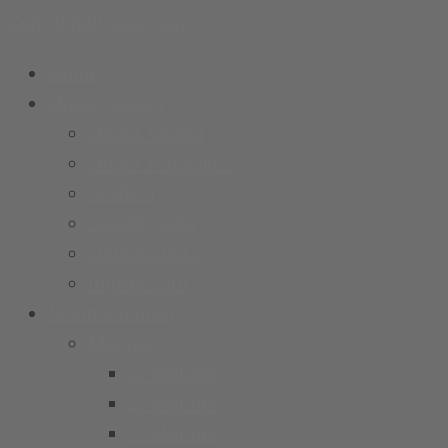
Zum Inhalt springen
Home
Unser Verein
Unser Verein
Unser Präsidium
Stadion
Socialmedia
Datenschutz
Impressum
Mannschaften
Männer
1. Männer
2. Männer
3. Männer