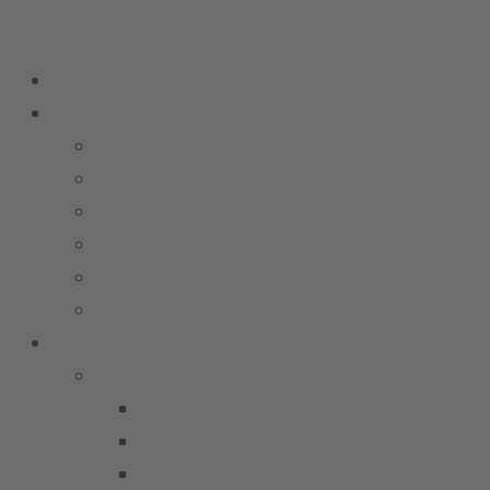
Zum Inhalt springen
Home
Unser Verein
Unser Verein
Unser Präsidium
Stadion
Socialmedia
Datenschutz
Impressum
Mannschaften
Männer
1. Männer
2. Männer
3. Männer