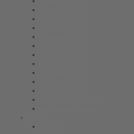
A Junioren (U19)
B Junioren (U17)
C Junioren (U15)
D1 Junioren (U13)
D2 Junioren (U13)
D3 Junioren (U13)
E1 Junioren (U11)
E2 Junioren (U11)
E3 Junioren (U11)
F1 Junioren (U9)
F2 Junioren (U9)
G Junioren (Bambini/U7)
Kindergarten Fussball
Frauen
1. Frauen