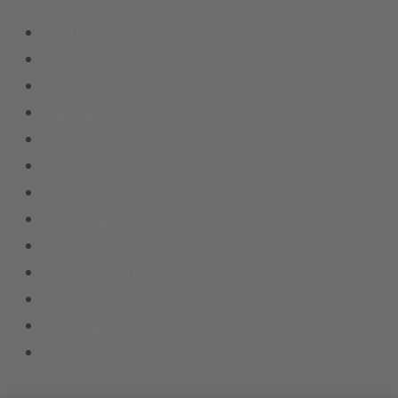
A-Junioren
B-Junioren
C-Junioren
D1-Junioren
D2-Junioren
D3-Junioren
E1-Junioren
E2-Junioren
E3-Junioren
F1-Junioren
F2-Junioren
G-Junioren
Kindergarten