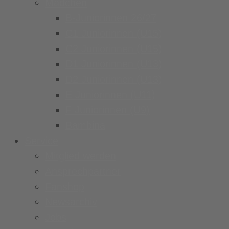
Mädchen
B-Juniorinnen 26/27
C1 Juniorinnen (U15)
C2 Juniorinnen (U15)
D1 Juniorinnen (U13)
D2 Juniorinnen (U13)
E Juniorinnen (U11)
F Juniorinnen (U9)
Bambina
Service
Mitglied werden
Ansprechpartner
Fanshop
Newsarchiv
Jobs