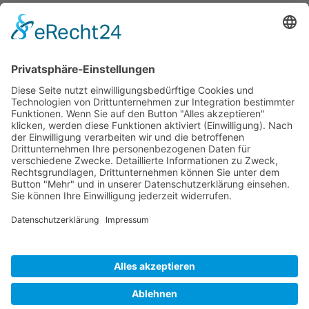
Kontakt
Vereinsspielplan
News
Vereinskleidung
Fanshop
fussball.de
Unser Verein
Präsidium
Impressum
Datenschutz
MADE WITH
BY
SILVIO OSOWSKY