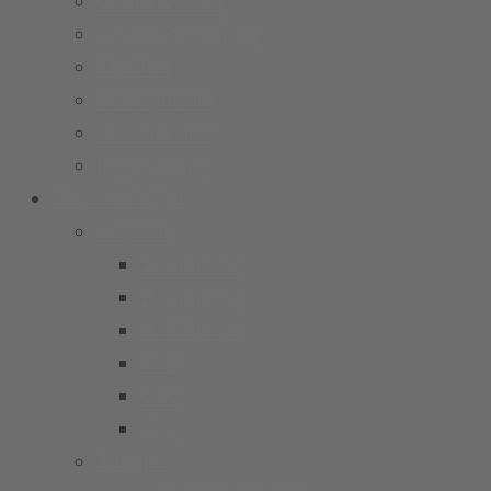
Unser Verein
Unser Präsidium
Stadion
Socialmedia
Datenschutz
Impressum
Mannschaften
Männer
1. Männer
2. Männer
3. Männer
Ü32
Ü40
Ü50
Jungen