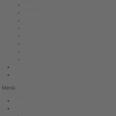
Ansprechpartner
Fanshop
Newsarchiv
Jobs
Kontakt
Vereinskleidung
Busplanung
Fussball.de
Vereinsspielplan
Sponsoren
Menü
Home
Unser Verein