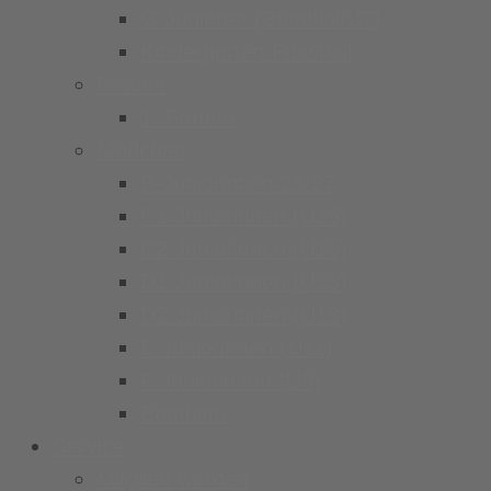
G Junioren (Bambini/U7)
Kindergarten Fussball
Frauen
1. Frauen
Mädchen
B-Juniorinnen 26/27
C1 Juniorinnen (U15)
C2 Juniorinnen (U15)
D1 Juniorinnen (U13)
D2 Juniorinnen (U13)
E Juniorinnen (U11)
F Juniorinnen (U9)
Bambina
Service
Mitglied werden