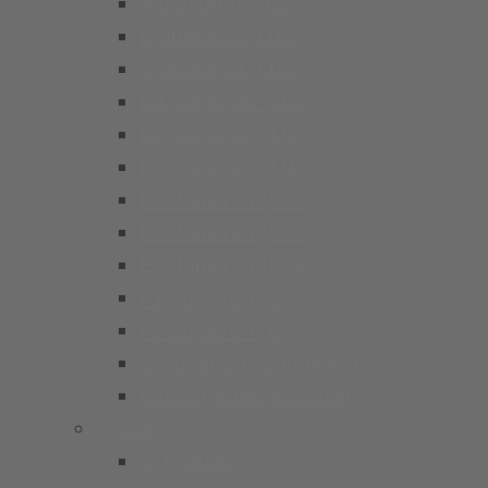
A Junioren (U19)
B Junioren (U17)
C Junioren (U15)
D1 Junioren (U13)
D2 Junioren (U13)
D3 Junioren (U13)
E1 Junioren (U11)
E2 Junioren (U11)
E3 Junioren (U11)
F1 Junioren (U9)
F2 Junioren (U9)
G Junioren (Bambini/U7)
Kindergarten Fussball
Frauen
1. Frauen