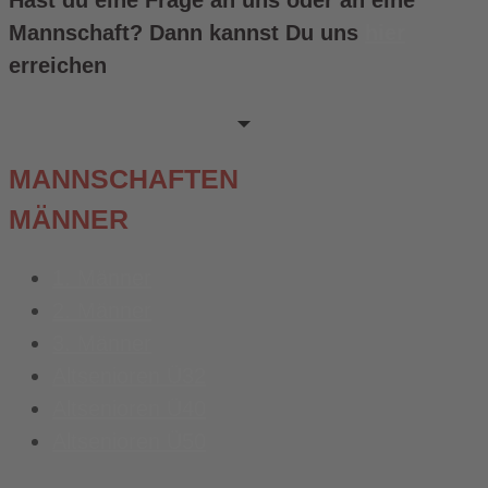
Hast du eine Frage an uns oder an eine
Mannschaft? Dann kannst Du uns
hier
erreichen
MANNSCHAFTEN
MÄNNER
1. Männer
2. Männer
3. Männer
Altsenioren Ü32
Altsenioren Ü40
Altsenioren Ü50