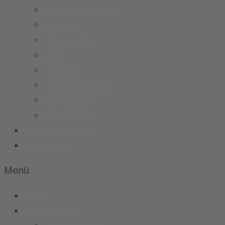
Ansprechpartner
Fanshop
Newsarchiv
Jobs
Kontakt
Vereinskleidung
Busplanung
Fussball.de
Vereinsspielplan
Sponsoren
Menü
Home
Unser Verein