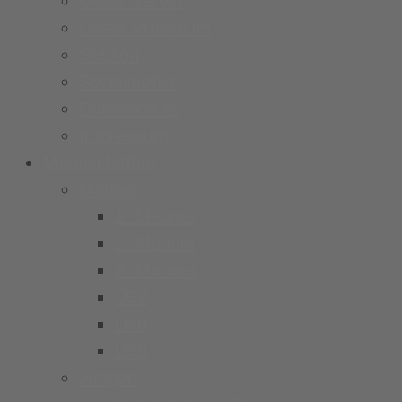
Unser Verein
Unser Präsidium
Stadion
Socialmedia
Datenschutz
Impressum
Mannschaften
Männer
1. Männer
2. Männer
3. Männer
Ü32
Ü40
Ü50
Jungen