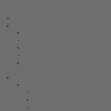
Zum Inhalt springen
Home
Unser Verein
Unser Verein
Unser Präsidium
Stadion
Socialmedia
Datenschutz
Impressum
Mannschaften
Männer
1. Männer
2. Männer
3. Männer