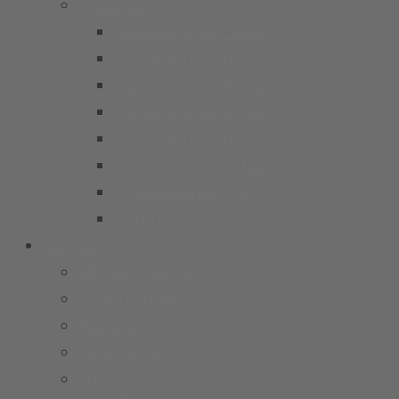
Mädchen
B-Juniorinnen 26/27
C1 Juniorinnen (U15)
C2 Juniorinnen (U15)
D1 Juniorinnen (U13)
D2 Juniorinnen (U13)
E Juniorinnen (U11)
F Juniorinnen (U9)
Bambina
Service
Mitglied werden
Ansprechpartner
Fanshop
Newsarchiv
Jobs