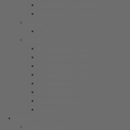
G Junioren (Bambini/U7)
Kindergarten Fussball
Frauen
1. Frauen
Mädchen
B-Juniorinnen 26/27
C1 Juniorinnen (U15)
C2 Juniorinnen (U15)
D1 Juniorinnen (U13)
D2 Juniorinnen (U13)
E Juniorinnen (U11)
F Juniorinnen (U9)
Bambina
Service
Mitglied werden