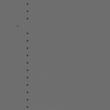
Ü32
Ü40
Ü50
Jungen
A Junioren (U19)
B Junioren (U17)
C Junioren (U15)
D1 Junioren (U13)
D2 Junioren (U13)
D3 Junioren (U13)
E1 Junioren (U11)
E2 Junioren (U11)
E3 Junioren (U11)
F1 Junioren (U9)
F2 Junioren (U9)