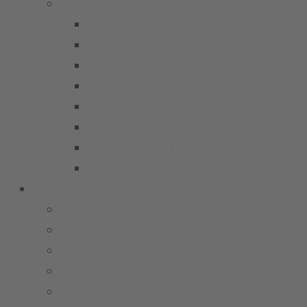
Mädchen
B-Juniorinnen 26/27
C1 Juniorinnen (U15)
C2 Juniorinnen (U15)
D1 Juniorinnen (U13)
D2 Juniorinnen (U13)
E Juniorinnen (U11)
F Juniorinnen (U9)
Bambina
Service
Mitglied werden
Ansprechpartner
Fanshop
Newsarchiv
Jobs