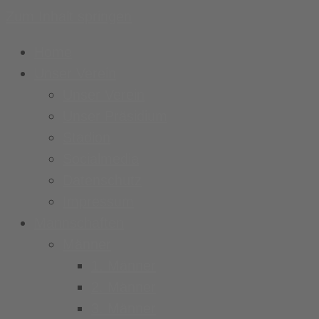
Zum Inhalt springen
Home
Unser Verein
Unser Verein
Unser Präsidium
Stadion
Socialmedia
Datenschutz
Impressum
Mannschaften
Männer
1. Männer
2. Männer
3. Männer