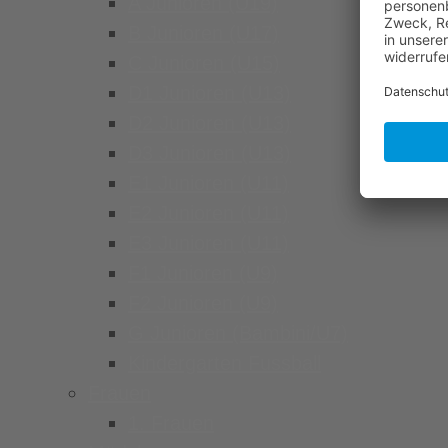
A Junioren (U19)
B Junioren (U17)
C Junioren (U15)
D1 Junioren (U13)
D2 Junioren (U13)
D3 Junioren (U13)
E1 Junioren (U11)
E2 Junioren (U11)
E3 Junioren (U11)
F1 Junioren (U9)
F2 Junioren (U9)
G Junioren (Bambini/U7)
Kindergarten Fussball
Frauen
1. Frauen