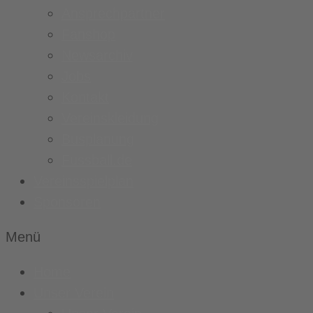
Ansprechpartner
Fanshop
Newsarchiv
Jobs
Kontakt
Vereinskleidung
Busplanung
Fussball.de
Vereinsspielplan
Sponsoren
Menü
Home
Unser Verein