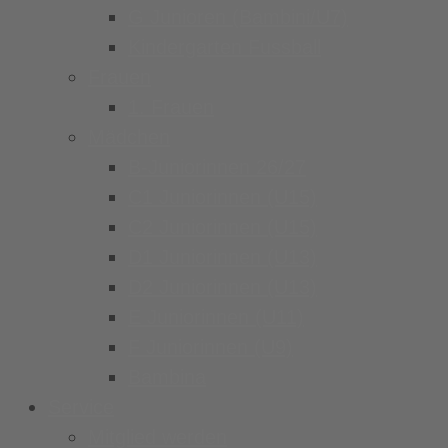
G Junioren (Bambini/U7)
Kindergarten Fussball
Frauen
1. Frauen
Mädchen
B-Juniorinnen 26/27
C1 Juniorinnen (U15)
C2 Juniorinnen (U15)
D1 Juniorinnen (U13)
D2 Juniorinnen (U13)
E Juniorinnen (U11)
F Juniorinnen (U9)
Bambina
Service
Mitglied werden