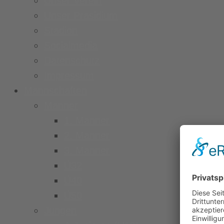
Unser Verein
Unser Präsidium
Stadion
Socialmedia
Datenschutz
Impressum
Mannschaften
Männer
1. Männer
2. Männer
3. Männer
Ü32
Ü40
Ü50
Jungen