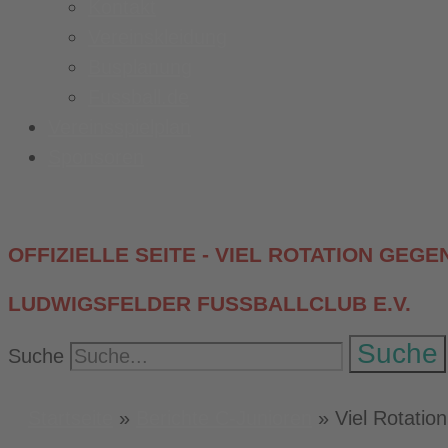
Kontakt
Vereinskleidung
Busplanung
Fussball.de
Vereinsspielplan
Sponsoren
OFFIZIELLE SEITE - VIEL ROTATION GE
LUDWIGSFELDER FUSSBALLCLUB E.V.
Suche
Suche
Startseite
»
Berichte C-Junioren
»
Viel Rotati