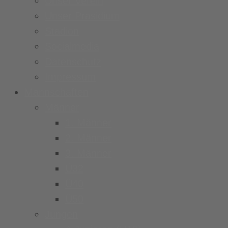
Unser Verein
Unser Präsidium
Stadion
Socialmedia
Datenschutz
Impressum
Mannschaften
Männer
1. Männer
2. Männer
3. Männer
Ü32
Ü40
Ü50
Jungen