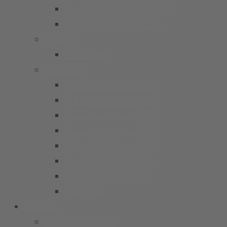
G Junioren (Bambini/U7)
Kindergarten Fussball
Frauen
1. Frauen
Mädchen
B-Juniorinnen 26/27
C1 Juniorinnen (U15)
C2 Juniorinnen (U15)
D1 Juniorinnen (U13)
D2 Juniorinnen (U13)
E Juniorinnen (U11)
F Juniorinnen (U9)
Bambina
Service
Mitglied werden