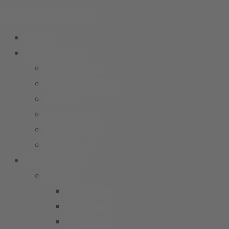
Zum Inhalt springen
Home
Unser Verein
Unser Verein
Unser Präsidium
Stadion
Socialmedia
Datenschutz
Impressum
Mannschaften
Männer
1. Männer
2. Männer
3. Männer