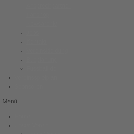
Ansprechpartner
Fanshop
Newsarchiv
Jobs
Kontakt
Vereinskleidung
Busplanung
Fussball.de
Vereinsspielplan
Sponsoren
Menü
Home
Unser Verein