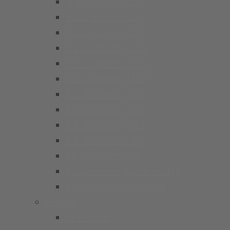
A Junioren (U19)
B Junioren (U17)
C Junioren (U15)
D1 Junioren (U13)
D2 Junioren (U13)
D3 Junioren (U13)
E1 Junioren (U11)
E2 Junioren (U11)
E3 Junioren (U11)
F1 Junioren (U9)
F2 Junioren (U9)
G Junioren (Bambini/U7)
Kindergarten Fussball
Frauen
1. Frauen