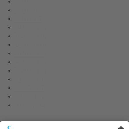
A-Junioren
B-Junioren
C-Junioren
D1-Junioren
D2-Junioren
D3-Junioren
E1-Junioren
E2-Junioren
E3-Junioren
F1-Junioren
F2-Junioren
G-Junioren
Kindergarten