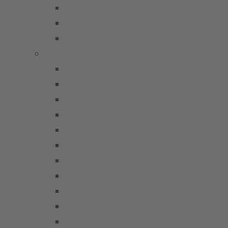
Ü32
Ü40
Ü50
Jungen
A Junioren (U19)
B Junioren (U17)
C Junioren (U15)
D1 Junioren (U13)
D2 Junioren (U13)
D3 Junioren (U13)
E1 Junioren (U11)
E2 Junioren (U11)
E3 Junioren (U11)
F1 Junioren (U9)
F2 Junioren (U9)