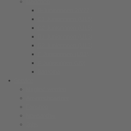
Mädchen
B-Juniorinnen 26/27
C1 Juniorinnen (U15)
C2 Juniorinnen (U15)
D1 Juniorinnen (U13)
D2 Juniorinnen (U13)
E Juniorinnen (U11)
F Juniorinnen (U9)
Bambina
Service
Mitglied werden
Ansprechpartner
Fanshop
Newsarchiv
Jobs