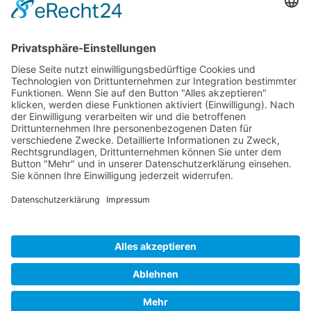
Kontakt
Vereinsspielplan
News
Vereinskleidung
Fanshop
fussball.de
Unser Verein
Präsidium
Impressum
Datenschutz
MADE WITH
BY
SILVIO OSOWSKY
© 2019