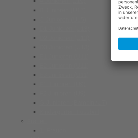
A Junioren (U19)
B Junioren (U17)
C Junioren (U15)
D1 Junioren (U13)
D2 Junioren (U13)
D3 Junioren (U13)
E1 Junioren (U11)
E2 Junioren (U11)
E3 Junioren (U11)
F1 Junioren (U9)
F2 Junioren (U9)
G Junioren (Bambini/U7)
Kindergarten Fussball
Frauen
1. Frauen